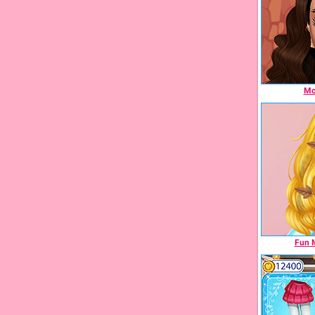
Mov
Fun M