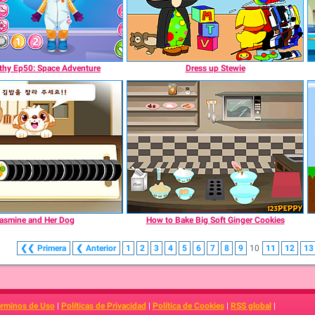
thy Ep50: Space Adventure
Dress up Stewie
asmine and Her Dog
How to Bake Big Soft Ginger Cookies
❮❮
Primera
❮
Anterior
1
2
3
4
5
6
7
8
9
10
11
12
13
érminos de Uso
|
Políticas de Privacidad
|
Política de Cookies
|
RSS global
|