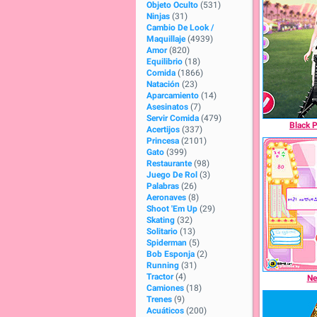
Objeto Oculto
(531)
Ninjas
(31)
Cambio De Look /
Maquillaje
(4939)
Amor
(820)
Equilibrio
(18)
Comida
(1866)
Natación
(23)
Aparcamiento
(14)
Asesinatos
(7)
Servir Comida
(479)
Black P
Acertijos
(337)
Princesa
(2101)
Gato
(399)
Restaurante
(98)
Juego De Rol
(3)
Palabras
(26)
Aeronaves
(8)
Shoot 'Em Up
(29)
Skating
(32)
Solitario
(13)
Spiderman
(5)
Bob Esponja
(2)
Running
(31)
Tractor
(4)
Ne
Camiones
(18)
Trenes
(9)
Acuáticos
(200)