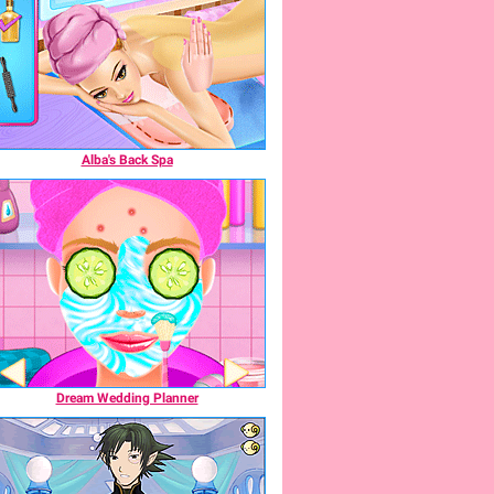
Alba's Back Spa
Dream Wedding Planner