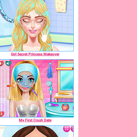
Girl Secret Princess Makeover
My First Crush Date