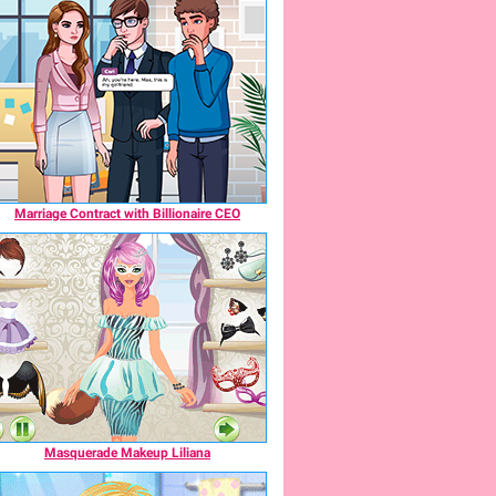
Marriage Contract with Billionaire CEO
Masquerade Makeup Liliana