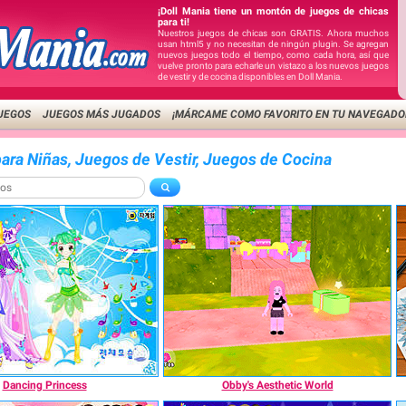
¡Doll Mania tiene un montón de juegos de chicas
para ti!
Nuestros juegos de chicas son GRATIS. Ahora muchos
usan html5 y no necesitan de ningún plugin. Se agregan
nuevos juegos todo el tiempo, como cada hora, así que
vuelve pronto para echarle un vistazo a los nuevos juegos
de vestir y de cocina disponibles en Doll Mania.
UEGOS
JUEGOS MÁS JUGADOS
¡MÁRCAME COMO FAVORITO EN TU NAVEGADO
ara Niñas, Juegos de Vestir, Juegos de Cocina
Dancing Princess
Obby's Aesthetic World