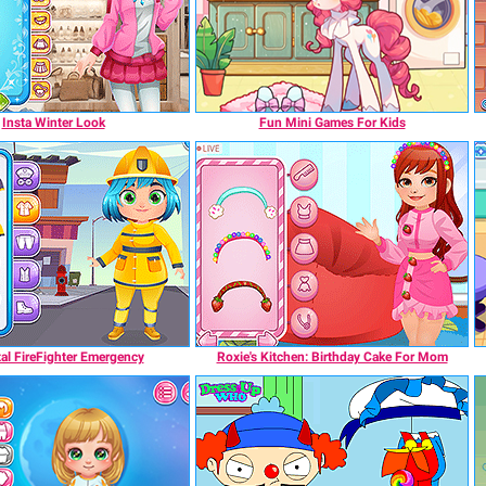
Insta Winter Look
Fun Mini Games For Kids
al FireFighter Emergency
Roxie's Kitchen: Birthday Cake For Mom