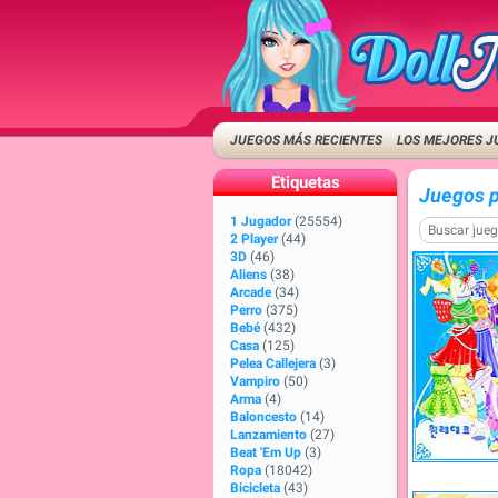
JUEGOS MÁS RECIENTES
LOS MEJORES J
Etiquetas
Juegos p
1 Jugador
(25554)
2 Player
(44)
3D
(46)
Aliens
(38)
Arcade
(34)
Perro
(375)
Bebé
(432)
Casa
(125)
Pelea Callejera
(3)
Vampiro
(50)
Arma
(4)
Baloncesto
(14)
Lanzamiento
(27)
Beat 'Em Up
(3)
Ropa
(18042)
Bicicleta
(43)