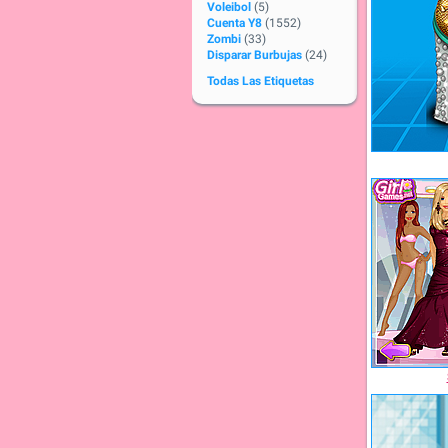
Voleibol
(5)
Cuenta Y8
(1552)
Zombi
(33)
Disparar Burbujas
(24)
Todas Las Etiquetas