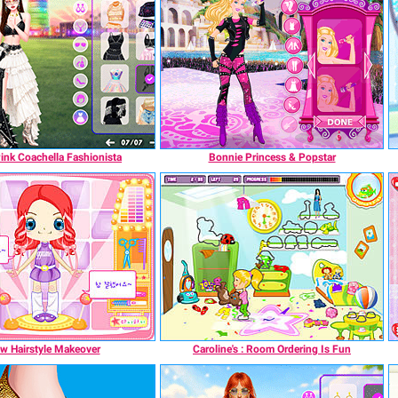
ink Coachella Fashionista
Bonnie Princess & Popstar
w Hairstyle Makeover
Caroline's : Room Ordering Is Fun