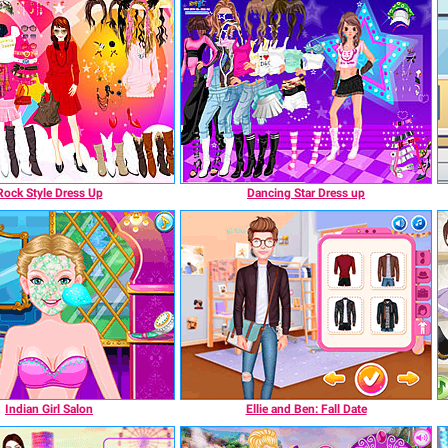
Rock Style Dress Up
Dancing Star Dress up
Indian Girl Salon
Ellie and Ben: Fall Date