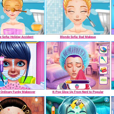
 Sofia: Holiday Accident
Blonde Sofia: Bad Makeup
s Ordinary Funky Makeover
K-Pop Glow Up From Nerd to Popular