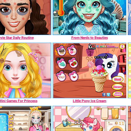
ie Star Daily Routine
From Nerds to Beauties
ini Games For Princess
Little Pony Ice Cream