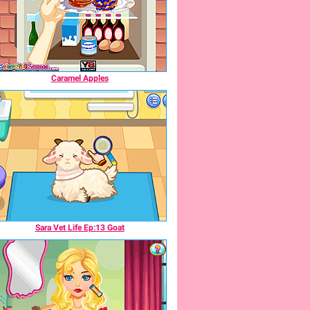
Caramel Apples
Sara Vet Life Ep:13 Goat