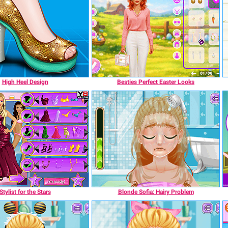
High Heel Design
Besties Perfect Easter Looks
Stylist for the Stars
Blonde Sofia: Hairy Problem