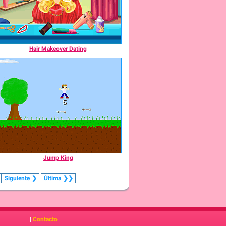
Hair Makeover Dating
Jump King
Siguiente
❯
Última
❯❯
|
Contacto