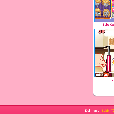
Baby Ca
J
Dollmania |
Subir
|
T