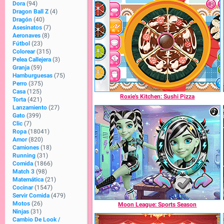
Dora
(94)
Dragon Ball Z
(4)
Dragón
(40)
Asesinatos
(7)
Aeronaves
(8)
Fútbol
(23)
Colorear
(315)
Pelea Callejera
(3)
Granja
(59)
Hamburguesas
(75)
Perro
(375)
Casa
(125)
Roxie's Kitchen: Sushi Pizza
Torta
(421)
Lanzamiento
(27)
Gato
(399)
Clic
(7)
Ropa
(18041)
Amor
(820)
Camiones
(18)
Running
(31)
Comida
(1866)
Match 3
(98)
Matemática
(21)
Cocinar
(1547)
Servir Comida
(479)
Motos
(26)
Moon League: Sports Season
Ninjas
(31)
Cambio De Look /