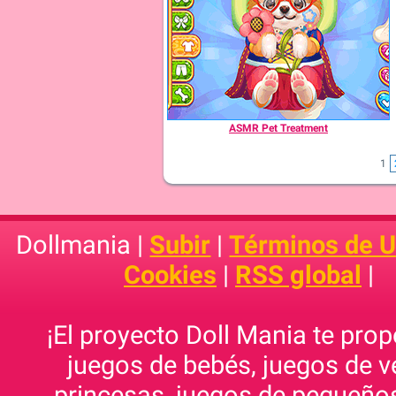
ASMR Pet Treatment
1
Dollmania |
Subir
|
Términos de 
Cookies
|
RSS global
|
¡El proyecto Doll Mania te pro
juegos de bebés, juegos de v
princesas, juegos de pequeños