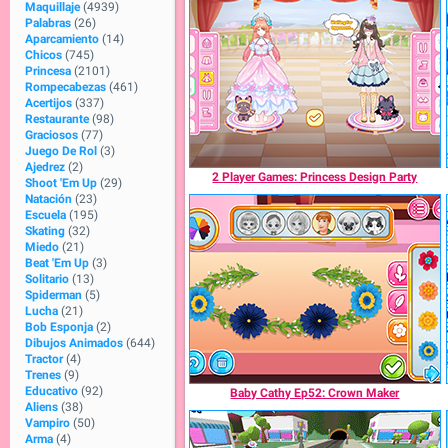
Maquillaje
(4939)
Palabras
(26)
Aparcamiento
(14)
Chicos
(745)
Princesa
(2101)
Rompecabezas
(461)
Acertijos
(337)
Restaurante
(98)
Graciosos
(77)
Juego De Rol
(3)
Ajedrez
(2)
2 Player Games: Princess Design Party
Shoot 'Em Up
(29)
Natación
(23)
Escuela
(195)
Skating
(32)
Miedo
(21)
Beat 'Em Up
(3)
Solitario
(13)
Spiderman
(5)
Lucha
(21)
Bob Esponja
(2)
Dibujos Animados
(644)
Tractor
(4)
Trenes
(9)
Educativo
(92)
Baby Cathy Ep52: Crown Maker
Aliens
(38)
Vampiro
(50)
Arma
(4)