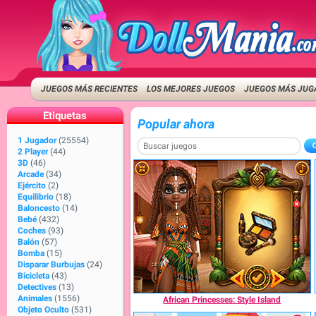
JUEGOS MÁS RECIENTES
LOS MEJORES JUEGOS
JUEGOS MÁS JUG
Etiquetas
Popular ahora
1 Jugador
(25554)
2 Player
(44)
3D
(46)
Arcade
(34)
Ejército
(2)
Equilibrio
(18)
Baloncesto
(14)
Bebé
(432)
Coches
(93)
Balón
(57)
Bomba
(15)
Disparar Burbujas
(24)
Bicicleta
(43)
Detectives
(13)
Animales
(1556)
African Princesses: Style Island
Objeto Oculto
(531)