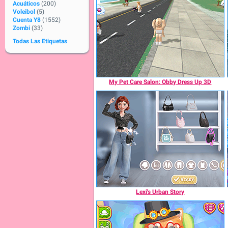
Acuáticos
(200)
Voleibol
(5)
Cuenta Y8
(1552)
Zombi
(33)
Todas Las Etiquetas
My Pet Care Salon: Obby Dress Up 3D
Lexi's Urban Story