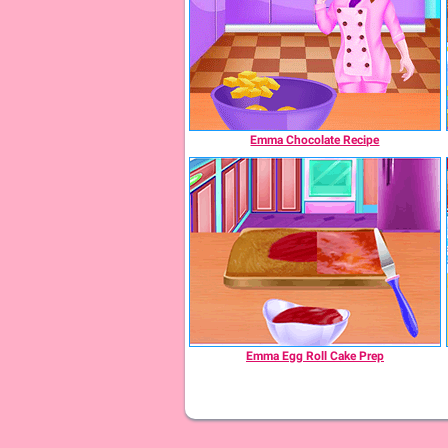
Emma Chocolate Recipe
Emma Egg Roll Cake Prep