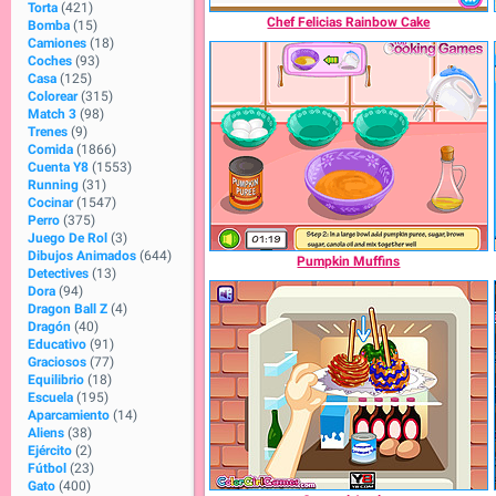
Torta
(421)
Chef Felicias Rainbow Cake
Bomba
(15)
Camiones
(18)
Coches
(93)
Casa
(125)
Colorear
(315)
Match 3
(98)
Trenes
(9)
Comida
(1866)
Cuenta Y8
(1553)
Running
(31)
Cocinar
(1547)
Perro
(375)
Juego De Rol
(3)
Dibujos Animados
(644)
Pumpkin Muffins
Detectives
(13)
Dora
(94)
Dragon Ball Z
(4)
Dragón
(40)
Educativo
(91)
Graciosos
(77)
Equilibrio
(18)
Escuela
(195)
Aparcamiento
(14)
Aliens
(38)
Ejército
(2)
Fútbol
(23)
Gato
(400)