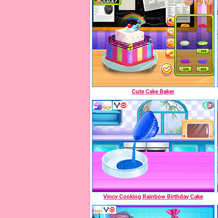
Cute Cake Baker
Vincy Cooking Rainbow Birthday Cake