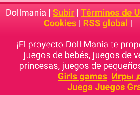
Dollmania |
Subir
|
Términos de 
Cookies
|
RSS global
|
¡El proyecto Doll Mania te pro
juegos de bebés, juegos de v
princesas, juegos de pequeños
Girls games
Игры 
Juega Juegos Gra