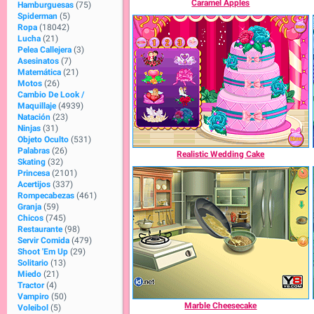
Caramel Apples
Hamburguesas
(75)
Spiderman
(5)
Ropa
(18042)
Lucha
(21)
Pelea Callejera
(3)
Asesinatos
(7)
Matemática
(21)
Motos
(26)
Cambio De Look /
Maquillaje
(4939)
Natación
(23)
Ninjas
(31)
Objeto Oculto
(531)
Palabras
(26)
Realistic Wedding Cake
Skating
(32)
Princesa
(2101)
Acertijos
(337)
Rompecabezas
(461)
Granja
(59)
Chicos
(745)
Restaurante
(98)
Servir Comida
(479)
Shoot 'Em Up
(29)
Solitario
(13)
Miedo
(21)
Tractor
(4)
Vampiro
(50)
Marble Cheesecake
Voleibol
(5)