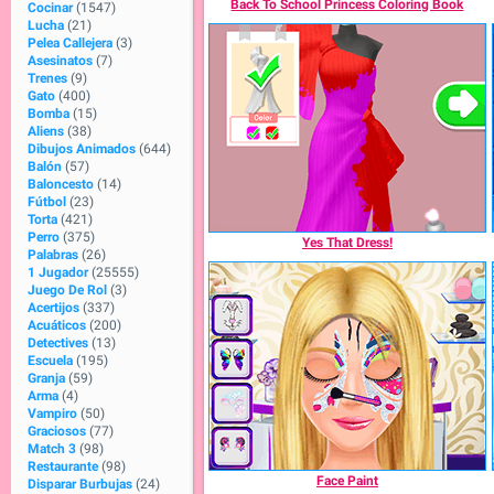
Back To School Princess Coloring Book
Cocinar
(1547)
Lucha
(21)
Pelea Callejera
(3)
Asesinatos
(7)
Trenes
(9)
Gato
(400)
Bomba
(15)
Aliens
(38)
Dibujos Animados
(644)
Balón
(57)
Baloncesto
(14)
Fútbol
(23)
Torta
(421)
Perro
(375)
Yes That Dress!
Palabras
(26)
1 Jugador
(25555)
Juego De Rol
(3)
Acertijos
(337)
Acuáticos
(200)
Detectives
(13)
Escuela
(195)
Granja
(59)
Arma
(4)
Vampiro
(50)
Graciosos
(77)
Match 3
(98)
Restaurante
(98)
Face Paint
Disparar Burbujas
(24)