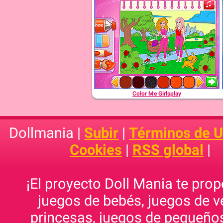
Color Me Girlsplay
Dollmania |
Subir
|
Términos de 
Cookies
|
RSS global
|
¡El proyecto Doll Mania te pro
juegos de bebés, juegos de v
princesas, juegos de pequeños