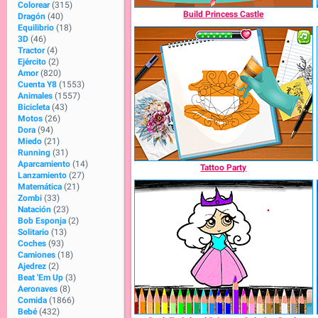
Colorear
(315)
Build Princess Castle
Dragón
(40)
Equilibrio
(18)
3D
(46)
Tractor
(4)
Ejército
(2)
Amor
(820)
Cuenta Y8
(1553)
Animales
(1557)
Bicicleta
(43)
Motos
(26)
Dora
(94)
Miedo
(21)
Running
(31)
Aparcamiento
(14)
Tattoo Party
Lanzamiento
(27)
Matemática
(21)
Zombi
(33)
Natación
(23)
Bob Esponja
(2)
Solitario
(13)
Coches
(93)
Camiones
(18)
Ajedrez
(2)
Beat 'Em Up
(3)
Aeronaves
(8)
Comida
(1866)
Bebé
(432)