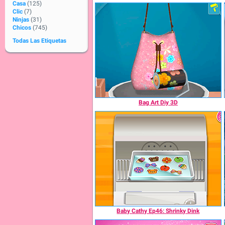
Casa
(125)
Clic
(7)
Ninjas
(31)
Chicos
(745)
Todas Las Etiquetas
Bag Art Diy 3D
Baby Cathy Ep46: Shrinky Dink