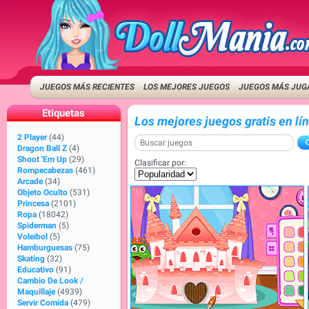
JUEGOS MÁS RECIENTES
LOS MEJORES JUEGOS
JUEGOS MÁS JUG
Etiquetas
Los mejores juegos gratis en lí
2 Player
(44)
Dragon Ball Z
(4)
Shoot 'Em Up
(29)
Clasificar por:
Rompecabezas
(461)
Arcade
(34)
Objeto Oculto
(531)
Princesa
(2101)
Ropa
(18042)
Spiderman
(5)
Voleibol
(5)
Hamburguesas
(75)
Skating
(32)
Educativo
(91)
Cambio De Look /
Maquillaje
(4939)
Servir Comida
(479)