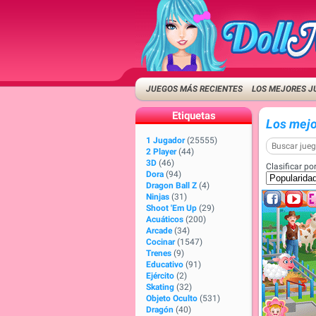
JUEGOS MÁS RECIENTES
LOS MEJORES J
Etiquetas
Los mejo
1 Jugador
(25555)
2 Player
(44)
3D
(46)
Clasificar por
Dora
(94)
Dragon Ball Z
(4)
Ninjas
(31)
Shoot 'Em Up
(29)
Acuáticos
(200)
Arcade
(34)
Cocinar
(1547)
Trenes
(9)
Educativo
(91)
Ejército
(2)
Skating
(32)
Objeto Oculto
(531)
Dragón
(40)