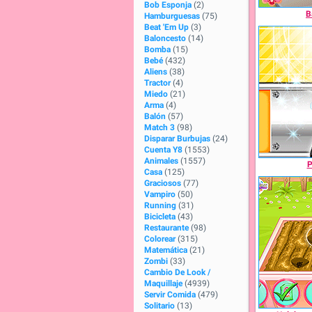
Bob Esponja
(2)
B
Hamburguesas
(75)
Beat 'Em Up
(3)
Baloncesto
(14)
Bomba
(15)
Bebé
(432)
Aliens
(38)
Tractor
(4)
Miedo
(21)
Arma
(4)
Balón
(57)
Match 3
(98)
Disparar Burbujas
(24)
Cuenta Y8
(1553)
Animales
(1557)
P
Casa
(125)
Graciosos
(77)
Vampiro
(50)
Running
(31)
Bicicleta
(43)
Restaurante
(98)
Colorear
(315)
Matemática
(21)
Zombi
(33)
Cambio De Look /
Maquillaje
(4939)
Servir Comida
(479)
Solitario
(13)