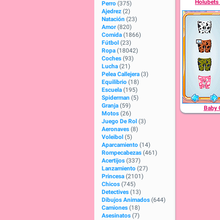
Holubets
Perro
(375)
Ajedrez
(2)
Natación
(23)
Amor
(820)
Comida
(1866)
Fútbol
(23)
Ropa
(18042)
Coches
(93)
Lucha
(21)
Pelea Callejera
(3)
Equilibrio
(18)
Escuela
(195)
Spiderman
(5)
Granja
(59)
Baby 
Motos
(26)
Juego De Rol
(3)
Aeronaves
(8)
Voleibol
(5)
Aparcamiento
(14)
Rompecabezas
(461)
Acertijos
(337)
Lanzamiento
(27)
Princesa
(2101)
Chicos
(745)
Detectives
(13)
Dibujos Animados
(644)
Camiones
(18)
Asesinatos
(7)