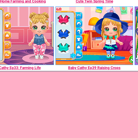
 Home Farming and Cooking
Cute Twin Spring Time
Cathy Ep33: Farming Life
Baby Cathy Ep39 Raising Crops