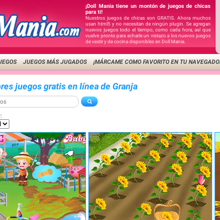
¡Doll Mania tiene un montón de juegos de chicas
para ti!
Nuestros juegos de chicas son GRATIS. Ahora muchos
usan html5 y no necesitan de ningún plugin. Se agregan
nuevos juegos todo el tiempo, como cada hora, así que
vuelve pronto para echarle un vistazo a los nuevos juegos
de vestir y de cocina disponibles en Doll Mania.
UEGOS
JUEGOS MÁS JUGADOS
¡MÁRCAME COMO FAVORITO EN TU NAVEGADO
res juegos gratis en línea de Granja
: