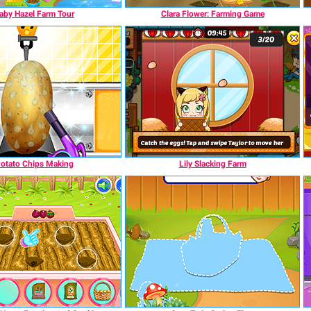
aby Hazel Farm Tour
Clara Flower: Farming Game
otato Chips Making
Lily Slacking Farm