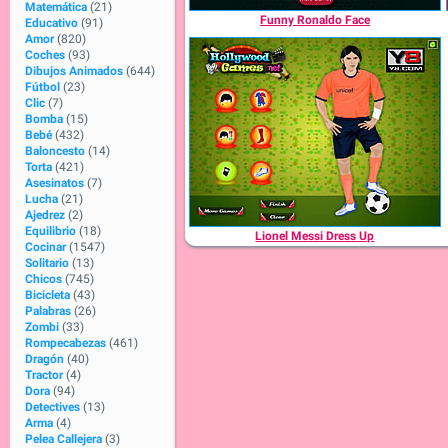
Matemática
(21)
Funny Ronaldo Face
Educativo
(91)
Amor
(820)
Coches
(93)
Dibujos Animados
(644)
Fútbol
(23)
Clic
(7)
Bomba
(15)
Bebé
(432)
Baloncesto
(14)
Torta
(421)
Asesinatos
(7)
Lucha
(21)
Ajedrez
(2)
Equilibrio
(18)
Lionel Messi Dress Up
Cocinar
(1547)
Solitario
(13)
Chicos
(745)
Bicicleta
(43)
Palabras
(26)
Zombi
(33)
Rompecabezas
(461)
Dragón
(40)
Tractor
(4)
Dora
(94)
Detectives
(13)
Arma
(4)
Pelea Callejera
(3)