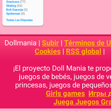
Graciosos
(77)
Skating
(32)
Bob Esponja
(2)
Spiderman
(5)
Todas Las Etiquetas
Dollmania |
Subir
|
Términos de 
Cookies
|
RSS global
|
¡El proyecto Doll Mania te pro
juegos de bebés, juegos de v
princesas, juegos de pequeños
Girls games
Игры 
Juega Juegos Gra