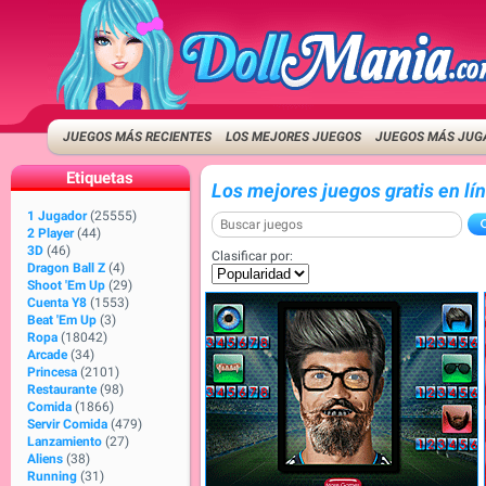
JUEGOS MÁS RECIENTES
LOS MEJORES JUEGOS
JUEGOS MÁS JUG
Etiquetas
Los mejores juegos gratis en lí
1 Jugador
(25555)
2 Player
(44)
3D
(46)
Clasificar por:
Dragon Ball Z
(4)
Shoot 'Em Up
(29)
Cuenta Y8
(1553)
Beat 'Em Up
(3)
Ropa
(18042)
Arcade
(34)
Princesa
(2101)
Restaurante
(98)
Comida
(1866)
Servir Comida
(479)
Lanzamiento
(27)
Aliens
(38)
Running
(31)