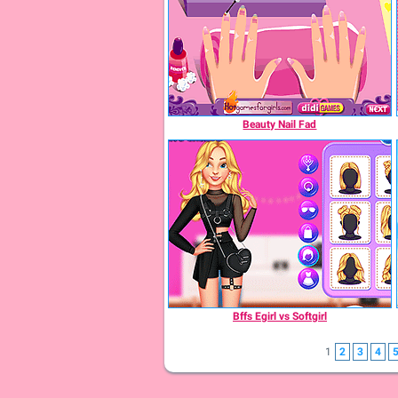
Beauty Nail Fad
Bffs Egirl vs Softgirl
1
2
3
4