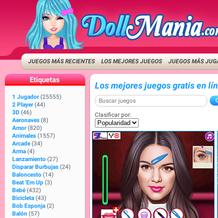
JUEGOS MÁS RECIENTES
LOS MEJORES JUEGOS
JUEGOS MÁS JUG
Etiquetas
Los mejores juegos gratis en lí
1 Jugador
(25555)
2 Player
(44)
3D
(46)
Clasificar por:
Aeronaves
(8)
Amor
(820)
Animales
(1557)
Arcade
(34)
Arma
(4)
Lanzamiento
(27)
Disparar Burbujas
(24)
Baloncesto
(14)
Beat 'Em Up
(3)
Bebé
(432)
Bicicleta
(43)
Bob Esponja
(2)
Balón
(57)