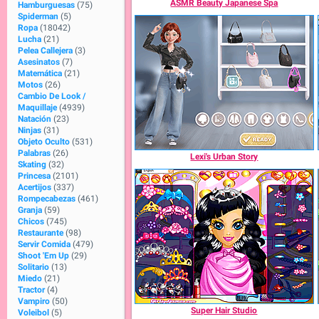
ASMR Beauty Japanese Spa
Hamburguesas
(75)
Spiderman
(5)
Ropa
(18042)
Lucha
(21)
Pelea Callejera
(3)
Asesinatos
(7)
Matemática
(21)
Motos
(26)
Cambio De Look /
Maquillaje
(4939)
Natación
(23)
Ninjas
(31)
Objeto Oculto
(531)
Palabras
(26)
Lexi's Urban Story
Skating
(32)
Princesa
(2101)
Acertijos
(337)
Rompecabezas
(461)
Granja
(59)
Chicos
(745)
Restaurante
(98)
Servir Comida
(479)
Shoot 'Em Up
(29)
Solitario
(13)
Miedo
(21)
Tractor
(4)
Vampiro
(50)
Super Hair Studio
Voleibol
(5)