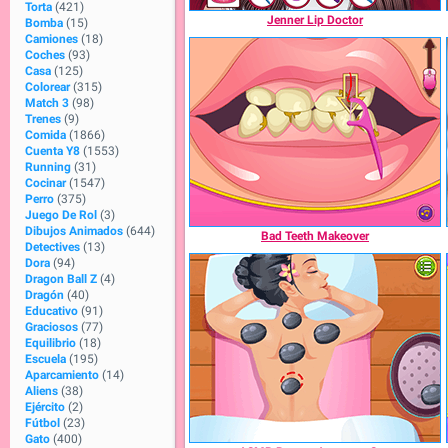
Torta
(421)
Jenner Lip Doctor
Bomba
(15)
Camiones
(18)
Coches
(93)
Casa
(125)
Colorear
(315)
Match 3
(98)
Trenes
(9)
Comida
(1866)
Cuenta Y8
(1553)
Running
(31)
Cocinar
(1547)
Perro
(375)
Juego De Rol
(3)
Dibujos Animados
(644)
Bad Teeth Makeover
Detectives
(13)
Dora
(94)
Dragon Ball Z
(4)
Dragón
(40)
Educativo
(91)
Graciosos
(77)
Equilibrio
(18)
Escuela
(195)
Aparcamiento
(14)
Aliens
(38)
Ejército
(2)
Fútbol
(23)
Gato
(400)