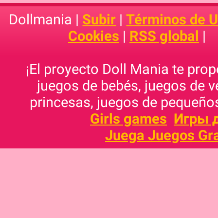
Dollmania |
Subir
|
Términos de 
Cookies
|
RSS global
|
¡El proyecto Doll Mania te pro
juegos de bebés, juegos de v
princesas, juegos de pequeños
Girls games
Игры 
Juega Juegos Gra