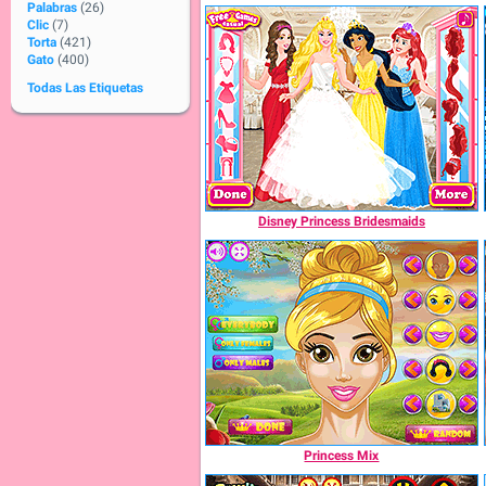
Palabras
(26)
Clic
(7)
Torta
(421)
Gato
(400)
Todas Las Etiquetas
Disney Princess Bridesmaids
Princess Mix