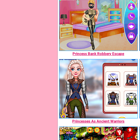
Princess Bank Robbery Escape
Princesses As Ancient Warriors