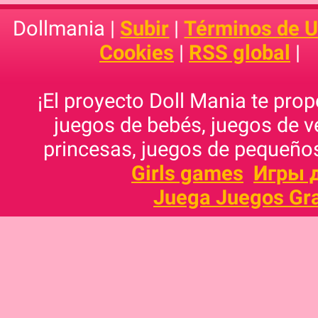
Dollmania |
Subir
|
Términos de 
Cookies
|
RSS global
|
¡El proyecto Doll Mania te pro
juegos de bebés, juegos de v
princesas, juegos de pequeños
Girls games
Игры 
Juega Juegos Gra