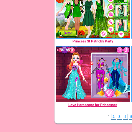
Princess St Patrick's Party
Love Horoscope for Princesses
1
2
3
4