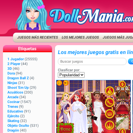
JUEGOS MÁS RECIENTES
LOS MEJORES JUEGOS
JUEGOS MÁS JUG
Etiquetas
Los mejores juegos gratis en lí
1 Jugador
(25555)
2 Player
(44)
3D
(46)
Clasificar por:
Dora
(94)
Dragon Ball Z
(4)
Ninjas
(31)
Shoot 'Em Up
(29)
Acuáticos
(200)
Arcade
(34)
Cocinar
(1547)
Trenes
(9)
Educativo
(91)
Ejército
(2)
Skating
(32)
Objeto Oculto
(531)
Dragón
(40)