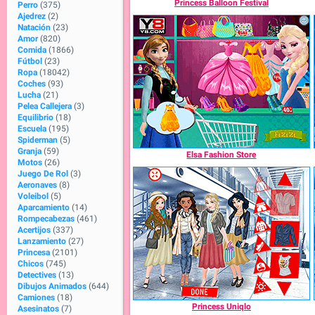
Princess Balloon Festival
Perro
(375)
Ajedrez
(2)
Natación
(23)
Amor
(820)
Comida
(1866)
Fútbol
(23)
Ropa
(18042)
Coches
(93)
Lucha
(21)
Pelea Callejera
(3)
Equilibrio
(18)
Escuela
(195)
Spiderman
(5)
Granja
(59)
Elsa Fashion Store
Motos
(26)
Juego De Rol
(3)
Aeronaves
(8)
Voleibol
(5)
Aparcamiento
(14)
Rompecabezas
(461)
Acertijos
(337)
Lanzamiento
(27)
Princesa
(2101)
Chicos
(745)
Detectives
(13)
Dibujos Animados
(644)
Camiones
(18)
Princess Uniqlo
Asesinatos
(7)