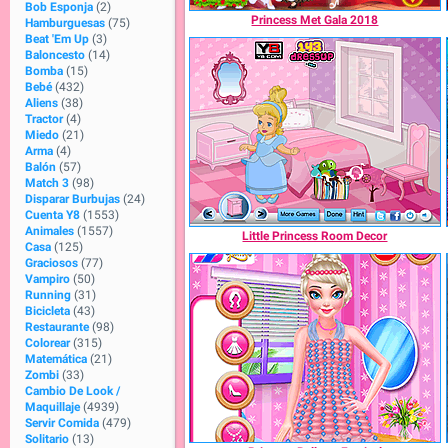
Bob Esponja
(2)
Princess Met Gala 2018
Hamburguesas
(75)
Beat 'Em Up
(3)
Baloncesto
(14)
Bomba
(15)
Bebé
(432)
Aliens
(38)
Tractor
(4)
Miedo
(21)
Arma
(4)
Balón
(57)
Match 3
(98)
Disparar Burbujas
(24)
Cuenta Y8
(1553)
Animales
(1557)
Little Princess Room Decor
Casa
(125)
Graciosos
(77)
Vampiro
(50)
Running
(31)
Bicicleta
(43)
Restaurante
(98)
Colorear
(315)
Matemática
(21)
Zombi
(33)
Cambio De Look /
Maquillaje
(4939)
Servir Comida
(479)
Solitario
(13)