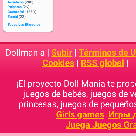
Acuáticos
(200)
Palabras
(26)
Cuenta Y8
(1553)
Zombi
(33)
Todas Las Etiquetas
Dollmania |
Subir
|
Términos de 
Cookies
|
RSS global
|
¡El proyecto Doll Mania te pro
juegos de bebés, juegos de v
princesas, juegos de pequeños
Girls games
Игры 
Juega Juegos Gra