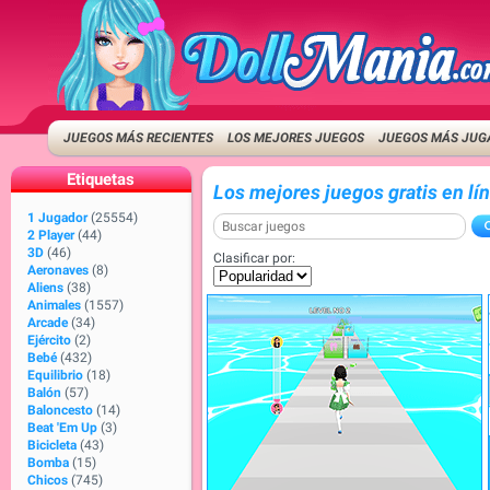
JUEGOS MÁS RECIENTES
LOS MEJORES JUEGOS
JUEGOS MÁS JUG
Etiquetas
Los mejores juegos gratis en lí
1 Jugador
(25554)
2 Player
(44)
3D
(46)
Clasificar por:
Aeronaves
(8)
Aliens
(38)
Animales
(1557)
Arcade
(34)
Ejército
(2)
Bebé
(432)
Equilibrio
(18)
Balón
(57)
Baloncesto
(14)
Beat 'Em Up
(3)
Bicicleta
(43)
Bomba
(15)
Chicos
(745)