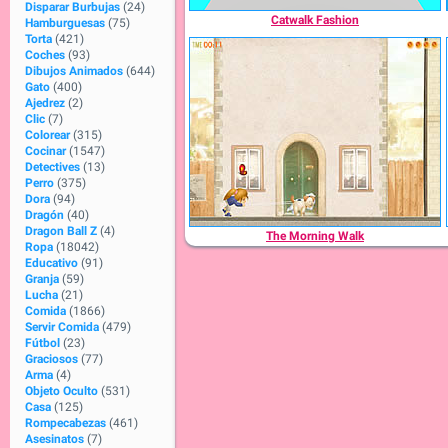
Disparar Burbujas
(24)
Catwalk Fashion
Hamburguesas
(75)
Torta
(421)
Coches
(93)
Dibujos Animados
(644)
Gato
(400)
Ajedrez
(2)
Clic
(7)
Colorear
(315)
Cocinar
(1547)
Detectives
(13)
Perro
(375)
Dora
(94)
Dragón
(40)
Dragon Ball Z
(4)
The Morning Walk
Ropa
(18042)
Educativo
(91)
Granja
(59)
Lucha
(21)
Comida
(1866)
Servir Comida
(479)
Fútbol
(23)
Graciosos
(77)
Arma
(4)
Objeto Oculto
(531)
Casa
(125)
Rompecabezas
(461)
Asesinatos
(7)