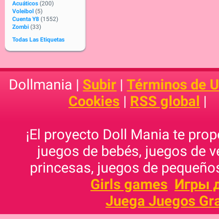
Acuáticos
(200)
Voleibol
(5)
Cuenta Y8
(1552)
Zombi
(33)
Todas Las Etiquetas
Dollmania |
Subir
|
Términos de 
Cookies
|
RSS global
|
¡El proyecto Doll Mania te pro
juegos de bebés, juegos de v
princesas, juegos de pequeños
Girls games
Игры 
Juega Juegos Gra