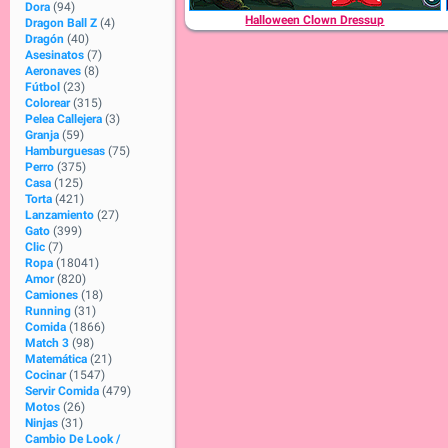
Dora
(94)
Halloween Clown Dressup
Dragon Ball Z
(4)
Dragón
(40)
Asesinatos
(7)
Aeronaves
(8)
Fútbol
(23)
Colorear
(315)
Pelea Callejera
(3)
Granja
(59)
Hamburguesas
(75)
Perro
(375)
Casa
(125)
Torta
(421)
Lanzamiento
(27)
Gato
(399)
Clic
(7)
Ropa
(18041)
Amor
(820)
Camiones
(18)
Running
(31)
Comida
(1866)
Match 3
(98)
Matemática
(21)
Cocinar
(1547)
Servir Comida
(479)
Motos
(26)
Ninjas
(31)
Cambio De Look /