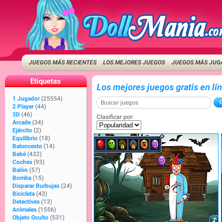
JUEGOS MÁS RECIENTES
LOS MEJORES JUEGOS
JUEGOS MÁS JUG
Etiquetas
Los mejores juegos gratis en lí
1 Jugador
(25554)
2 Player
(44)
3D
(46)
Clasificar por:
Arcade
(34)
Ejército
(2)
Equilibrio
(18)
Baloncesto
(14)
Bebé
(432)
Coches
(93)
Balón
(57)
Bomba
(15)
Disparar Burbujas
(24)
Bicicleta
(43)
Detectives
(13)
Animales
(1556)
Objeto Oculto
(531)