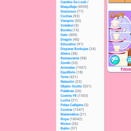
Cambio De Look /
Maquillaje
(4939)
Graciosos
(77)
Coches
(93)
Vampiro
(50)
Voleibol
(5)
Bomba
(15)
Gato
(400)
Dragón
(40)
Educativo
(91)
Disparar Burbujas
(24)
Aliens
(38)
Restaurante
(98)
Zombi
(33)
Animales
(1557)
Prince
Equilibrio
(18)
Torta
(421)
Natación
(23)
Objeto Oculto
(531)
Palabras
(26)
Cuenta Y8
(1553)
Lucha
(21)
Pelea Callejera
(3)
Cocinar
(1547)
Matemática
(21)
Ropa
(18042)
Motos
(26)
Balón
(57)