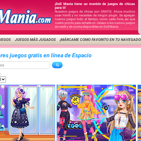
¡Doll Mania tiene un montón de juegos de chicas
para ti!
Nuestros juegos de chicas son GRATIS. Ahora muchos
usan html5 y no necesitan de ningún plugin. Se agregan
nuevos juegos todo el tiempo, como cada hora, así que
vuelve pronto para echarle un vistazo a los nuevos juegos
de vestir y de cocina disponibles en Doll Mania.
UEGOS
JUEGOS MÁS JUGADOS
¡MÁRCAME COMO FAVORITO EN TU NAVEGADO
res juegos gratis en línea de Espacio
: