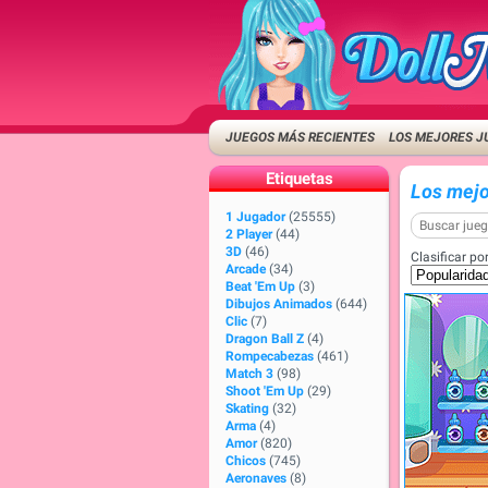
JUEGOS MÁS RECIENTES
LOS MEJORES J
Etiquetas
Los mejo
1 Jugador
(25555)
2 Player
(44)
3D
(46)
Clasificar por
Arcade
(34)
Beat 'Em Up
(3)
Dibujos Animados
(644)
Clic
(7)
Dragon Ball Z
(4)
Rompecabezas
(461)
Match 3
(98)
Shoot 'Em Up
(29)
Skating
(32)
Arma
(4)
Amor
(820)
Chicos
(745)
Aeronaves
(8)