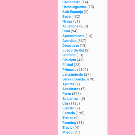
Baloncesto
(14)
Hamburguesas
(75)
Bob Esponja
(2)
Bebé
(432)
Ninjas
(31)
Acuáticos
(200)
Dora
(94)
Aparcamiento
(14)
Acertijos
(337)
Detectives
(13)
Juego De Rol
(3)
Solitario
(13)
Bicicleta
(43)
Fútbol
(23)
Princesa
(2101)
Lanzamiento
(27)
Servir Comida
(479)
Ajedrez
(2)
Asesinatos
(7)
Perro
(375)
Spiderman
(5)
Casa
(125)
Ejército
(2)
Escuela
(195)
Trenes
(9)
Running
(31)
Tractor
(4)
Miedo
(21)