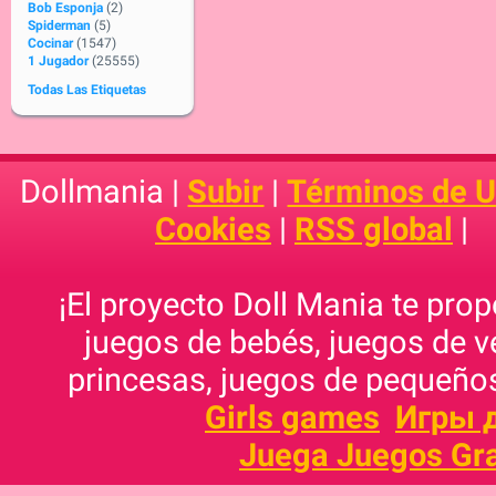
Bob Esponja
(2)
Spiderman
(5)
Cocinar
(1547)
1 Jugador
(25555)
Todas Las Etiquetas
Dollmania |
Subir
|
Términos de 
Cookies
|
RSS global
|
¡El proyecto Doll Mania te pro
juegos de bebés, juegos de v
princesas, juegos de pequeños
Girls games
Игры 
Juega Juegos Gra