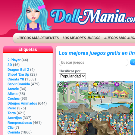
JUEGOS MÁS RECIENTES
LOS MEJORES JUEGOS
JUEGOS MÁS JUG
Etiquetas
Los mejores juegos gratis en lí
2 Player
(44)
3D
(46)
Dragon Ball Z
(4)
Clasificar por:
Shoot 'Em Up
(29)
Cuenta Y8
(1553)
Servir Comida
(479)
Arcade
(34)
Aliens
(38)
Coches
(93)
Dibujos Animados
(644)
Perro
(375)
Torta
(421)
Acertijos
(337)
Rompecabezas
(461)
Clic
(7)
Comida
(1866)