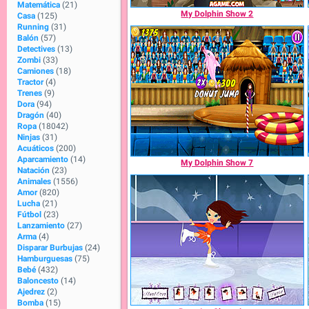
Matemática
(21)
My Dolphin Show 2
Casa
(125)
Running
(31)
Balón
(57)
Detectives
(13)
Zombi
(33)
Camiones
(18)
Tractor
(4)
Trenes
(9)
Dora
(94)
Dragón
(40)
Ropa
(18042)
Ninjas
(31)
Acuáticos
(200)
Aparcamiento
(14)
My Dolphin Show 7
Natación
(23)
Animales
(1556)
Amor
(820)
Lucha
(21)
Fútbol
(23)
Lanzamiento
(27)
Arma
(4)
Disparar Burbujas
(24)
Hamburguesas
(75)
Bebé
(432)
Baloncesto
(14)
Ajedrez
(2)
Bomba
(15)