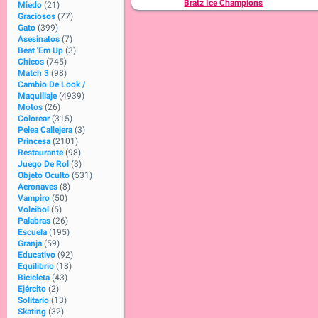
Bratz Ice Champions
Miedo
(21)
Graciosos
(77)
Gato
(399)
Asesinatos
(7)
Beat 'Em Up
(3)
Chicos
(745)
Match 3
(98)
Cambio De Look /
Maquillaje
(4939)
Motos
(26)
Colorear
(315)
Pelea Callejera
(3)
Princesa
(2101)
Restaurante
(98)
Juego De Rol
(3)
Objeto Oculto
(531)
Aeronaves
(8)
Vampiro
(50)
Voleibol
(5)
Palabras
(26)
Escuela
(195)
Granja
(59)
Educativo
(92)
Equilibrio
(18)
Bicicleta
(43)
Ejército
(2)
Solitario
(13)
Skating
(32)