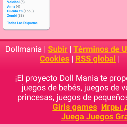
Voleibol
(5)
Arma
(4)
Cuenta Y8
(1553)
Zombi
(33)
Todas Las Etiquetas
Dollmania |
Subir
|
Términos de 
Cookies
|
RSS global
|
¡El proyecto Doll Mania te pro
juegos de bebés, juegos de v
princesas, juegos de pequeños
Girls games
Игры 
Juega Juegos Gra