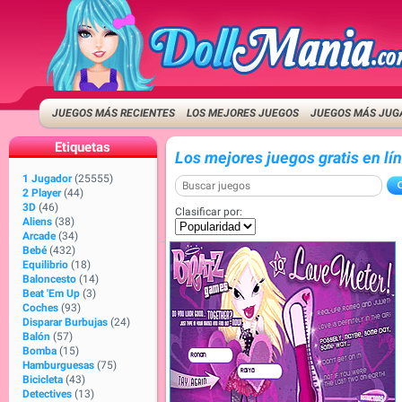
JUEGOS MÁS RECIENTES
LOS MEJORES JUEGOS
JUEGOS MÁS JUG
Etiquetas
Los mejores juegos gratis en lí
1 Jugador
(25555)
2 Player
(44)
3D
(46)
Clasificar por:
Aliens
(38)
Arcade
(34)
Bebé
(432)
Equilibrio
(18)
Baloncesto
(14)
Beat 'Em Up
(3)
Coches
(93)
Disparar Burbujas
(24)
Balón
(57)
Bomba
(15)
Hamburguesas
(75)
Bicicleta
(43)
Detectives
(13)