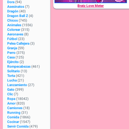
Dora
(94)
Bratz Love Meter
Asesinatos
(7)
Dragón
(40)
Dragon Ball Z
(4)
Chicos
(745)
Animales
(1556)
Colorear
(315)
Aeronaves
(8)
Fútbol
(23)
Pelea Callejera
(3)
Granja
(59)
Perro
(375)
Casa
(125)
Ejército
(2)
Rompecabezas
(461)
Solitario
(13)
Torta
(421)
Lucha
(21)
Lanzamiento
(27)
Gato
(399)
Clic
(7)
Ropa
(18042)
Amor
(820)
Camiones
(18)
Running
(31)
Comida
(1866)
Cocinar
(1547)
Servir Comida
(479)