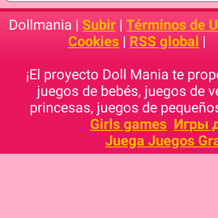
Dollmania |
Subir
|
Términos de 
Cookies
|
RSS global
|
¡El proyecto Doll Mania te pro
juegos de bebés, juegos de v
princesas, juegos de pequeños
Girls games
Игры 
Juega Juegos Gra