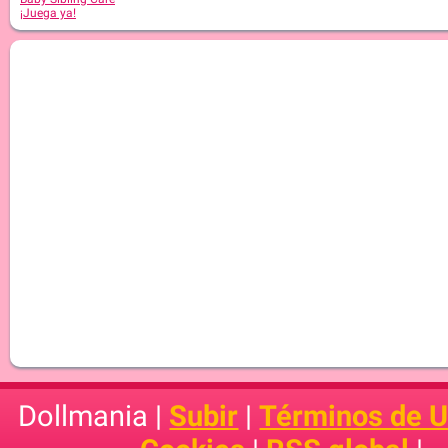
¡Juega ya!
Dollmania |
Subir
|
Términos de 