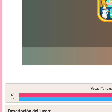
Votar:
¿Te ha g
Sí
No
Descripción del juego: