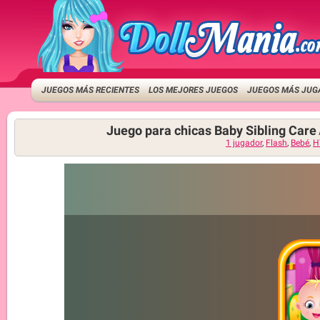
JUEGOS MÁS RECIENTES
LOS MEJORES JUEGOS
JUEGOS MÁS JUG
Juego para chicas Baby Sibling Care
1 jugador
,
Flash
,
Bebé
,
H