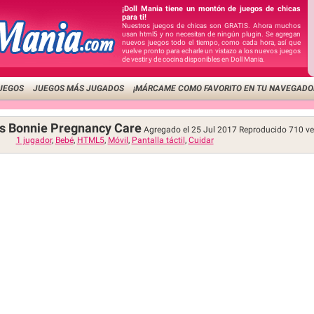
¡Doll Mania tiene un montón de juegos de chicas
para ti!
Nuestros juegos de chicas son GRATIS. Ahora muchos
usan html5 y no necesitan de ningún plugin. Se agregan
nuevos juegos todo el tiempo, como cada hora, así que
vuelve pronto para echarle un vistazo a los nuevos juegos
de vestir y de cocina disponibles en Doll Mania.
UEGOS
JUEGOS MÁS JUGADOS
¡MÁRCAME COMO FAVORITO EN TU NAVEGADO
as Bonnie Pregnancy Care
Agregado el 25 Jul 2017
Reproducido
710
ve
1 jugador
,
Bebé
,
HTML5
,
Móvil
,
Pantalla táctil
,
Cuidar