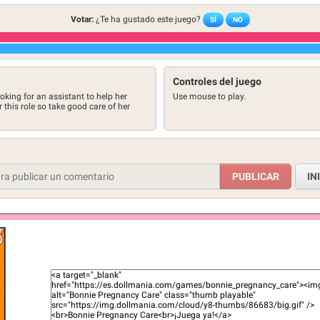
Votar:
¿Te ha gustado este juego?
SÍ
NO
Controles del juego
king for an assistant to help her
Use mouse to play.
r this role so take good care of her
IN