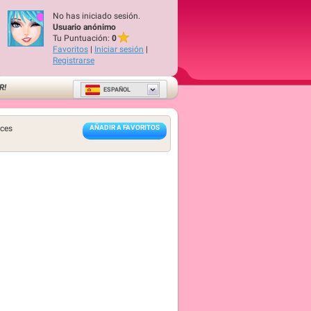
No has iniciado sesión.
Usuario anónimo
Tu Puntuación:
0
Favoritos
|
Iniciar sesión
|
Registrarse
R!
ESPAÑOL
ces
AÑADIR A FAVORITOS