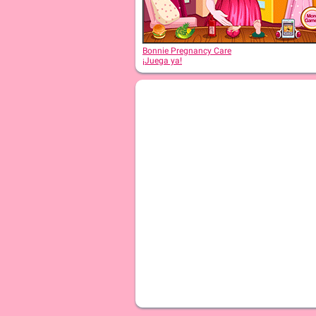
Bonnie Pregnancy Care
¡Juega ya!