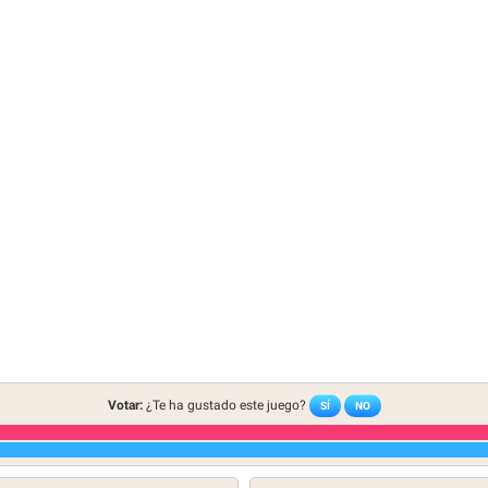
Votar:
¿Te ha gustado este juego?
SÍ
NO