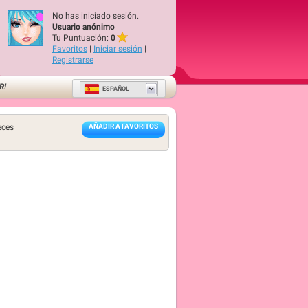
No has iniciado sesión.
Usuario anónimo
Tu Puntuación:
0
Favoritos
|
Iniciar sesión
|
Registrarse
R!
ESPAÑOL
eces
AÑADIR A FAVORITOS