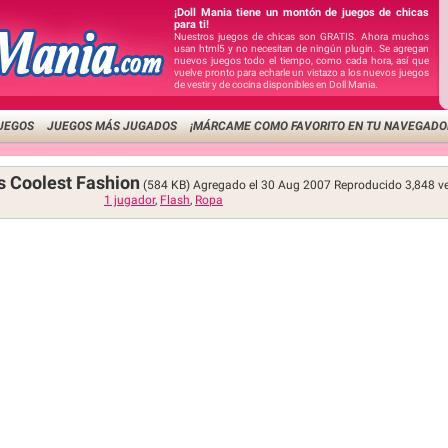
¡Doll Mania tiene un montón de juegos de chicas
para ti!
Nuestros juegos de chicas son GRATIS. Ahora muchos
usan html5 y no necesitan de ningún plugin. Se agregan
nuevos juegos todo el tiempo, como cada hora, así que
vuelve pronto para echarle un vistazo a los nuevos juegos
de vestir y de cocina disponibles en Doll Mania.
UEGOS
JUEGOS MÁS JUGADOS
¡MÁRCAME COMO FAVORITO EN TU NAVEGADO
s Coolest Fashion
(584 KB)
Agregado el 30 Aug 2007
Reproducido
3,848
v
1 jugador
,
Flash
,
Ropa