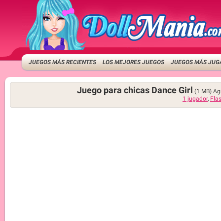
JUEGOS MÁS RECIENTES
LOS MEJORES JUEGOS
JUEGOS MÁS JUG
Juego para chicas Dance Girl
(1 MB)
Ag
1 jugador
,
Fla