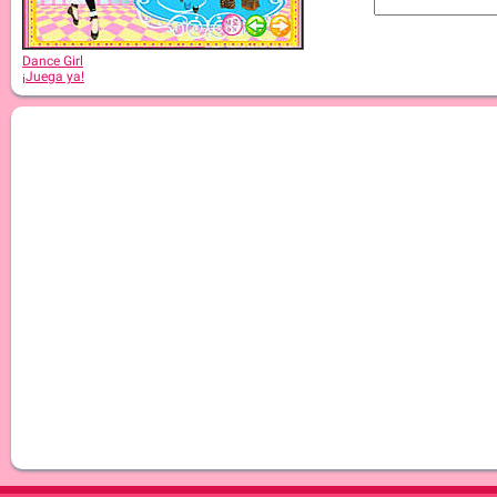
Dance Girl
¡Juega ya!