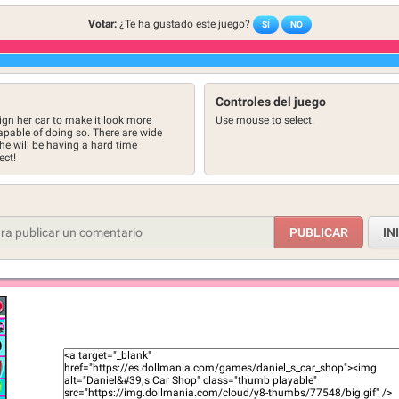
Votar:
¿Te ha gustado este juego?
SÍ
NO
Controles del juego
ign her car to make it look more
Use mouse to select.
apable of doing so. There are wide
he will be having a hard time
ect!
IN