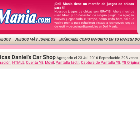
¡Doll Mania tiene un montón de juegos de chicas
para ti!
Nuestros juegos de chicas son GRATIS. Ahora muchos
usan html5 y no necesitan de ningún plugin. Se agregan
nuevos juegos todo el tiempo, como cada hora, así que
vuelve pronto para echarle un vistazo a los nuevos juegos
de vestir y de cocina disponibles en Doll Mania.
UEGOS
JUEGOS MÁS JUGADOS
¡MÁRCAME COMO FAVORITO EN TU NAVEGADO
icas Daniel's Car Shop
Agregado el 23 Jul 2016
Reproducido
298
veces
ración
,
HTML5
,
Cuenta Y8
,
Móvil
,
Pantalla táctil
,
Captura de Pantalla Y8
,
Y8 Origina