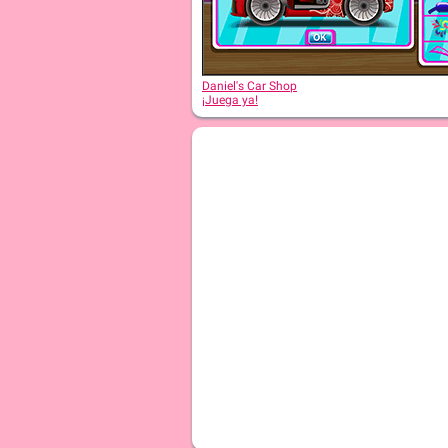
Daniel's Car Shop
¡Juega ya!