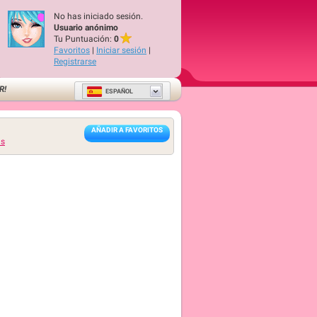
No has iniciado sesión.
Usuario anónimo
Tu Puntuación:
0
Favoritos
|
Iniciar sesión
|
Registrarse
R!
ESPAÑOL
AÑADIR A FAVORITOS
ls