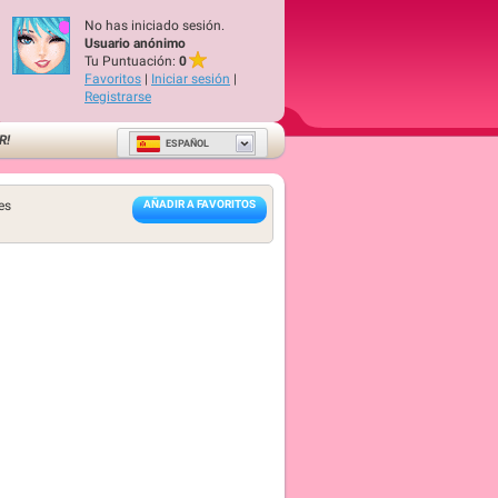
No has iniciado sesión.
Usuario anónimo
Tu Puntuación:
0
Favoritos
|
Iniciar sesión
|
Registrarse
R!
ESPAÑOL
es
AÑADIR A FAVORITOS