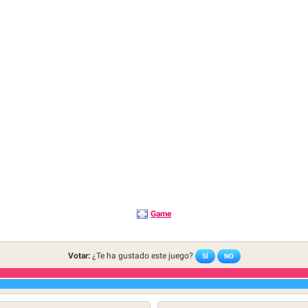
Game
Votar:
¿Te ha gustado este juego?
SÍ
NO