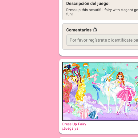
Descripción del juego:
Dress up this beautiful fairy with elegant g
fun!
Comentarios
Dress Up Fairy
¡Juega ya!