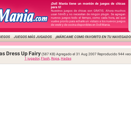
¡Doll Mania tiene un montón de juegos de chicas
para ti!
Nuestros juegos de chicas son GRATIS. Ahora muchos
usan html5 y no necesitan de ningún plugin. Se agregan
nuevos juegos todo el tiempo, como cada hora, así que
vuelve pronto para echarle un vistazo a los nuevos juegos
de vestir y de cocina disponibles en Doll Mania.
UEGOS
JUEGOS MÁS JUGADOS
¡MÁRCAME COMO FAVORITO EN TU NAVEGADO
as Dress Up Fairy
(587 KB)
Agregado el 31 Aug 2007
Reproducido
944
vec
1 jugador
,
Flash
,
Ropa
,
Hadas