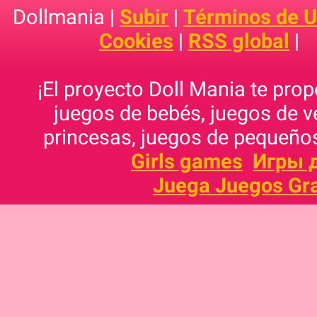
Dollmania |
Subir
|
Términos de 
Cookies
|
RSS global
|
¡El proyecto Doll Mania te pro
juegos de bebés, juegos de v
princesas, juegos de pequeños
Girls games
Игры 
Juega Juegos Gra