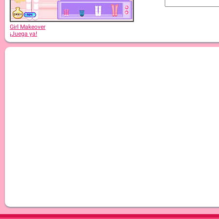
Girl Makeover
¡Juega ya!