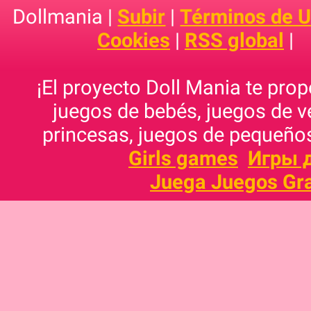
Dollmania |
Subir
|
Términos de 
Cookies
|
RSS global
|
¡El proyecto Doll Mania te pro
juegos de bebés, juegos de v
princesas, juegos de pequeños
Girls games
Игры 
Juega Juegos Gra