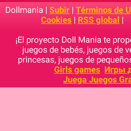
Dollmania |
Subir
|
Términos de 
Cookies
|
RSS global
|
¡El proyecto Doll Mania te pro
juegos de bebés, juegos de v
princesas, juegos de pequeños
Girls games
Игры 
Juega Juegos Gra