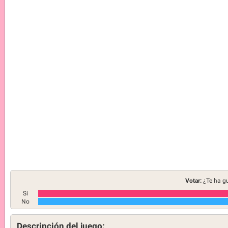
Votar:
¿Te ha g
Sí
No
Descripción del juego: