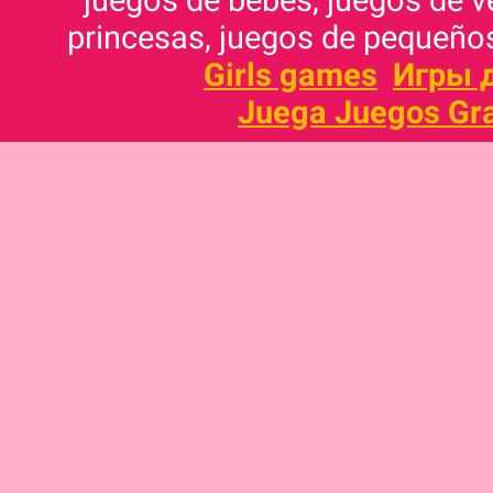
juegos de bebés, juegos de v
princesas, juegos de pequeños
Girls games
Игры 
Juega Juegos Gra