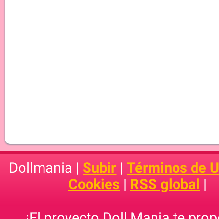
Dollmania |
Subir
|
Términos de 
Cookies
|
RSS global
|
¡El proyecto Doll Mania te pro