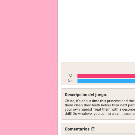
Sí
No
Descripción del juego:
Oh no, it's about time this princess had their 
them clean their teeth before their next part
your own hands! Treat them with awesome de
drill! Do whatever you can to clean those teeth
Comentarios