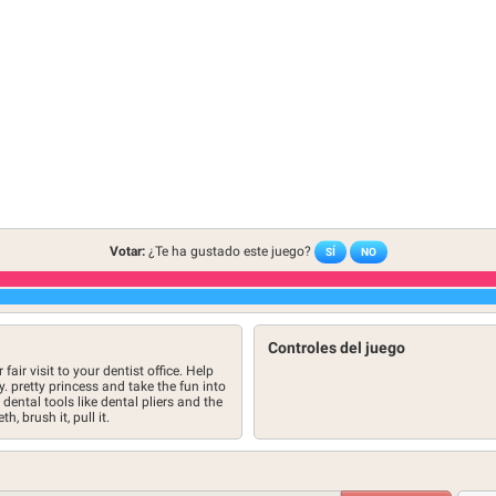
Votar:
¿Te ha gustado este juego?
SÍ
NO
Controles del juego
fair visit to your dentist office. Help
y. pretty princess and take the fun into
ntal tools like dental pliers and the
, brush it, pull it.