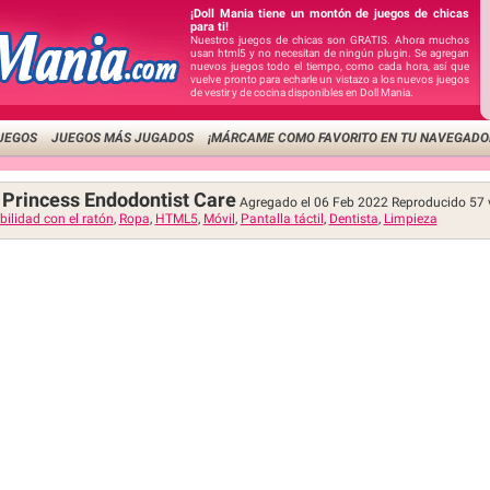
¡Doll Mania tiene un montón de juegos de chicas
para ti!
Nuestros juegos de chicas son GRATIS. Ahora muchos
usan html5 y no necesitan de ningún plugin. Se agregan
nuevos juegos todo el tiempo, como cada hora, así que
vuelve pronto para echarle un vistazo a los nuevos juegos
de vestir y de cocina disponibles en Doll Mania.
UEGOS
JUEGOS MÁS JUGADOS
¡MÁRCAME COMO FAVORITO EN TU NAVEGADO
 Princess Endodontist Care
Agregado el 06 Feb 2022
Reproducido
57
ilidad con el ratón
,
Ropa
,
HTML5
,
Móvil
,
Pantalla táctil
,
Dentista
,
Limpieza