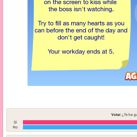
Votar:
¿Te ha g
Sí
No