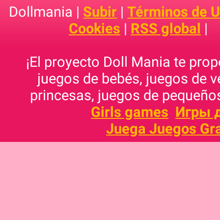
Dollmania |
Subir
|
Términos de 
Cookies
|
RSS global
|
¡El proyecto Doll Mania te pro
juegos de bebés, juegos de v
princesas, juegos de pequeños
Girls games
Игры 
Juega Juegos Gra