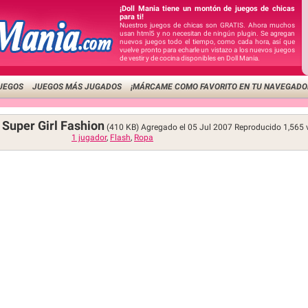
¡Doll Mania tiene un montón de juegos de chicas
para ti!
Nuestros juegos de chicas son GRATIS. Ahora muchos
usan html5 y no necesitan de ningún plugin. Se agregan
nuevos juegos todo el tiempo, como cada hora, así que
vuelve pronto para echarle un vistazo a los nuevos juegos
de vestir y de cocina disponibles en Doll Mania.
UEGOS
JUEGOS MÁS JUGADOS
¡MÁRCAME COMO FAVORITO EN TU NAVEGADO
 Super Girl Fashion
(410 KB)
Agregado el 05 Jul 2007
Reproducido
1,565
1 jugador
,
Flash
,
Ropa