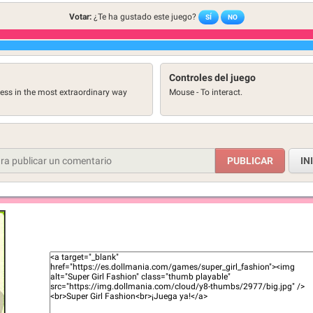
Votar:
¿Te ha gustado este juego?
SÍ
NO
Controles del juego
ess in the most extraordinary way
Mouse - To interact.
IN