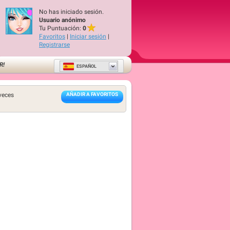
No has iniciado sesión.
Usuario anónimo
Tu Puntuación:
0
Favoritos
|
Iniciar sesión
|
Registrarse
R!
ESPAÑOL
veces
AÑADIR A FAVORITOS