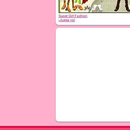
Super Girl Fashion
¡Juega ya!