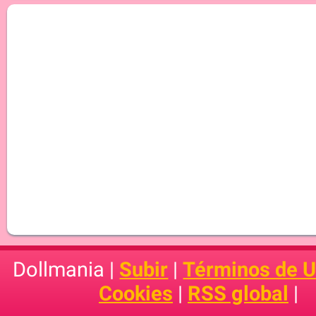
Dollmania |
Subir
|
Términos de 
Cookies
|
RSS global
|