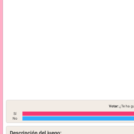
Votar:
¿Te ha g
Sí
No
Descripción del juego: