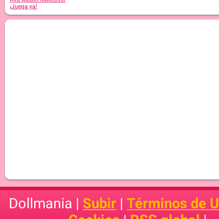
¡Juega ya!
Dollmania |
Subir
|
Términos de 