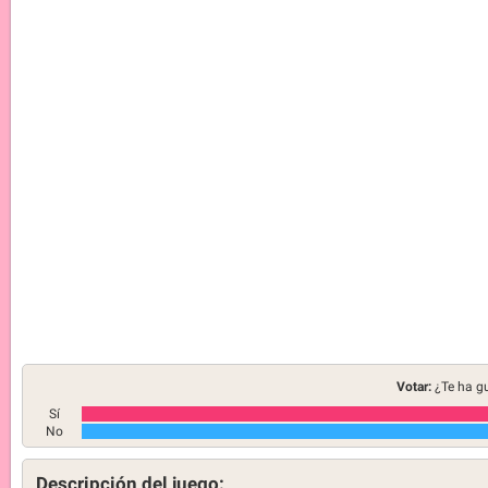
Votar:
¿Te ha g
Sí
No
Descripción del juego: