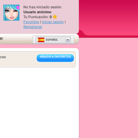
No has iniciado sesión.
Usuario anónimo
Tu Puntuación:
0
Favoritos
|
Iniciar sesión
|
Registrarse
R!
ESPAÑOL
ces
AÑADIR A FAVORITOS