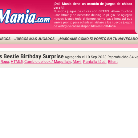
¡Doll Mania tiene un montón de juegos de chicas
para ti!
Nuestros juegos de chicas son GRATIS. Ahora muchos
usan html5 y no necesitan de ningún plugin. Se agregan
nuevos juegos todo el tiempo, como cada hora, así que
vuelve pronto para echarle un vistazo a los nuevos juegos
de vestir y de cocina disponibles en Doll Mania.
UEGOS
JUEGOS MÁS JUGADOS
¡MÁRCAME COMO FAVORITO EN TU NAVEGADO
s Bestie Birthday Surprise
Agregado el 10 Sep 2023
Reproducido
84
ve
,
Ropa
,
HTML5
,
Cambio de look / Maquillaje
,
Móvil
,
Pantalla táctil
,
Bitent