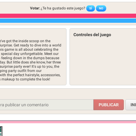
Votar:
¿Te ha gustado este juego?
SÍ
NO
Controles del juego
e've got the inside scoop on the
urprise. Get ready to dive into a world
his game is all about celebrating the
special day unforgettable. Meet our
 is feeling down in the dumps because
ay. But little does she know, her three
urprise party ever! It's up to you, the
ping party outfit from our
th the perfect hairstyle, accessories,
ess makeup to complete the look!
IN