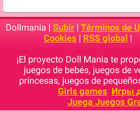
Dollmania |
Subir
|
Términos de 
Cookies
|
RSS global
|
¡El proyecto Doll Mania te pro
juegos de bebés, juegos de v
princesas, juegos de pequeños
Girls games
Игры 
Juega Juegos Gra