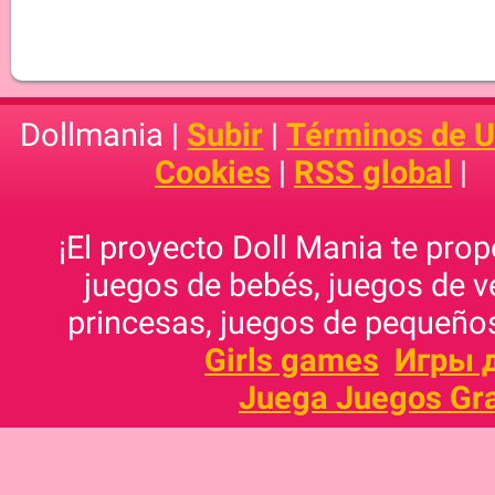
Dollmania |
Subir
|
Términos de 
Cookies
|
RSS global
|
¡El proyecto Doll Mania te pro
juegos de bebés, juegos de v
princesas, juegos de pequeños
Girls games
Игры 
Juega Juegos Gra