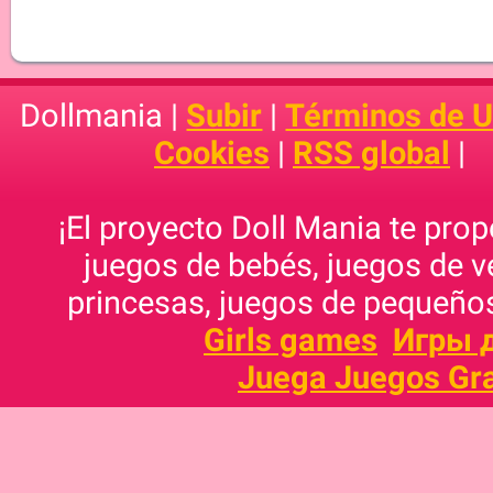
Dollmania |
Subir
|
Términos de 
Cookies
|
RSS global
|
¡El proyecto Doll Mania te pro
juegos de bebés, juegos de v
princesas, juegos de pequeños
Girls games
Игры 
Juega Juegos Gra