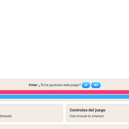
Votar:
¿Te ha gustado este juego?
SÍ
NO
Controles del juego
 dressed.
Use mouse to interact.