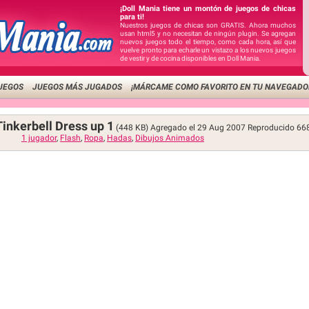
¡Doll Mania tiene un montón de juegos de chicas
para ti!
Nuestros juegos de chicas son GRATIS. Ahora muchos
usan html5 y no necesitan de ningún plugin. Se agregan
nuevos juegos todo el tiempo, como cada hora, así que
vuelve pronto para echarle un vistazo a los nuevos juegos
de vestir y de cocina disponibles en Doll Mania.
UEGOS
JUEGOS MÁS JUGADOS
¡MÁRCAME COMO FAVORITO EN TU NAVEGADO
inkerbell Dress up 1
(448 KB)
Agregado el 29 Aug 2007
Reproducido
66
1 jugador
,
Flash
,
Ropa
,
Hadas
,
Dibujos Animados