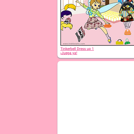
Tinkerbell Dress up 6
Tinkerbell Dress up 1
¡Juega ya!