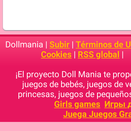
Dollmania |
Subir
|
Términos de 
Cookies
|
RSS global
|
¡El proyecto Doll Mania te pro
juegos de bebés, juegos de v
princesas, juegos de pequeños
Girls games
Игры 
Juega Juegos Gra